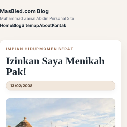
Skip to content
MasBied.com Blog
Muhammad Zainal Abidin Personal Site
Home
Blog
Sitemap
About
Kontak
IMPIAN HIDUP
MOMEN BERAT
Izinkan Saya Menikah
Pak!
13/02/2008