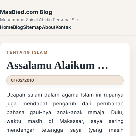
Skip to content
MasBied.com Blog
Muhammad Zainal Abidin Personal Site
Home
Blog
Sitemap
About
Kontak
TENTANG ISLAM
Assalamu Alaikum …
01/02/2010
Ucapan salam dalam agama Islam ini rupanya
juga mendapat pengaruh dari perubahan
bahasa gaul-nya anak-anak remaja. Dulu,
waktu masih di Makassar, saya sering
mendengar tetangga saya (yang masih