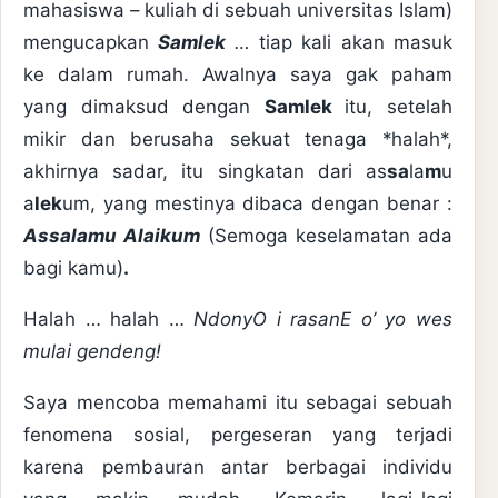
mahasiswa – kuliah di sebuah universitas Islam)
mengucapkan
Samlek
…
tiap kali akan masuk
ke dalam rumah. Awalnya saya gak paham
yang dimaksud dengan
Samlek
itu, setelah
mikir dan berusaha sekuat tenaga *halah*,
akhirnya sadar, itu singkatan dari as
sa
la
m
u
a
lek
um, yang mestinya dibaca dengan benar :
Assalamu Alaikum
(Semoga keselamatan ada
bagi kamu)
.
Halah … halah …
NdonyO i rasanE o’ yo wes
mulai gendeng!
Saya mencoba memahami itu sebagai sebuah
fenomena sosial, pergeseran yang terjadi
karena pembauran antar berbagai individu