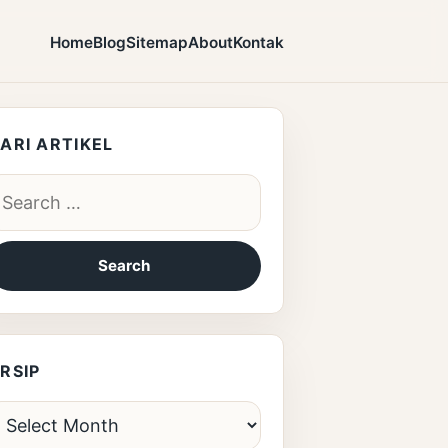
Home
Blog
Sitemap
About
Kontak
ARI ARTIKEL
earch for:
RSIP
rsip