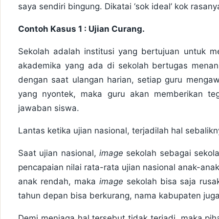
saya sendiri bingung. Dikatai ‘sok ideal’ kok rasan
Contoh Kasus 1 : Ujian Curang.
Sekolah adalah institusi yang bertujuan untuk m
akademika yang ada di sekolah bertugas menana
dengan saat ulangan harian, setiap guru mengaw
yang nyontek, maka guru akan memberikan te
jawaban siswa.
Lantas ketika ujian nasional, terjadilah hal sebalikn
Saat ujian nasional,
image
sekolah sebagai sekola
pencapaian nilai rata-rata ujian nasional anak-anak
anak rendah, maka
image
sekolah bisa saja rusa
tahun depan bisa berkurang, nama kabupaten jug
Demi menjaga hal tersebut tidak terjadi, maka pi