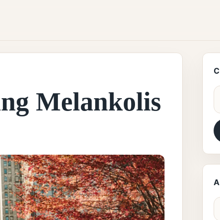
C
ang Melankolis
S
A
A