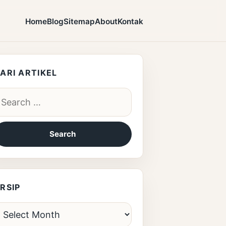
Home
Blog
Sitemap
About
Kontak
ARI ARTIKEL
earch for:
RSIP
rsip