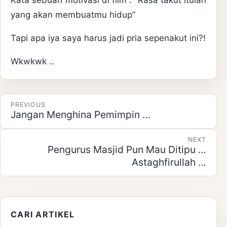
Kata sebuah motivasi di film : “Rasa takut itulah
yang akan membuatmu hidup”
Tapi apa iya saya harus jadi pria sepenakut ini?!
Wkwkwk ..
Post navigation
PREVIOUS
Jangan Menghina Pemimpin …
NEXT
Pengurus Masjid Pun Mau Ditipu …
Astaghfirullah …
CARI ARTIKEL