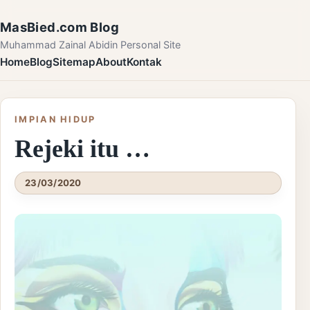
Skip to content
MasBied.com Blog
Muhammad Zainal Abidin Personal Site
Home
Blog
Sitemap
About
Kontak
IMPIAN HIDUP
Rejeki itu …
23/03/2020