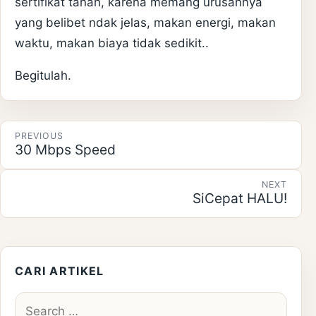
sertifikat tanah, karena memang urusannya
yang belibet ndak jelas, makan energi, makan
waktu, makan biaya tidak sedikit..
Begitulah.
Post navigation
PREVIOUS
30 Mbps Speed
NEXT
SiCepat HALU!
CARI ARTIKEL
Search for: