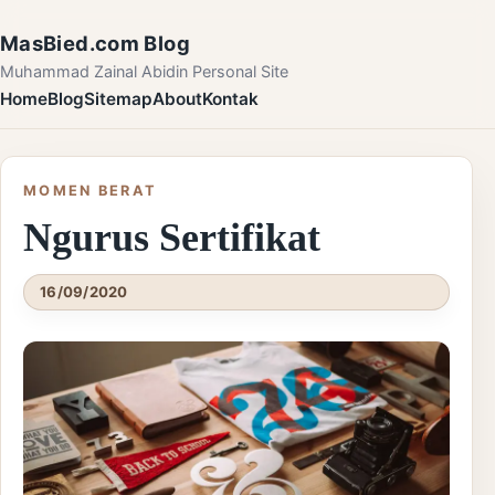
Skip to content
MasBied.com Blog
Muhammad Zainal Abidin Personal Site
Home
Blog
Sitemap
About
Kontak
MOMEN BERAT
Ngurus Sertifikat
16/09/2020