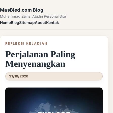
Skip to content
MasBied.com Blog
Muhammad Zainal Abidin Personal Site
Home
Blog
Sitemap
About
Kontak
REFLEKSI KEJADIAN
Perjalanan Paling
Menyenangkan
31/10/2020